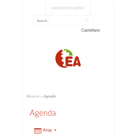
NAVIGATION MENU
Castellano
0:00
1:00
2:00
3:00
Hasiera
»
Agenda
Agenda
4:00
5:00
Array