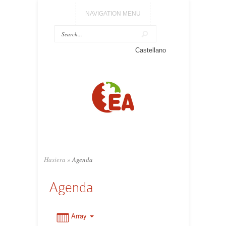
NAVIGATION MENU
Castellano
0:00
1:00
2:00
3:00
Hasiera
»
Agenda
Agenda
4:00
5:00
Array