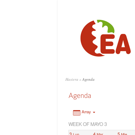
0:00
1:00
2:00
3:00
4:00
Hasiera
»
Agenda
5:00
Agenda
6:00
Array
WEEK OF MAYO 3
7:00
3
4
5
Lun
Mar
Mie