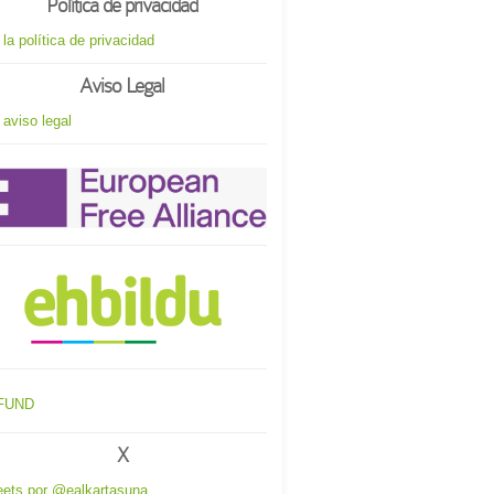
Política de privacidad
 la política de privacidad
Aviso Legal
 aviso legal
X
ets por @ealkartasuna