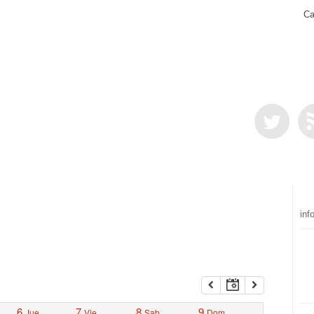
Ca
inf
6
7
8
9
Jue
Vie
Sab
Dom