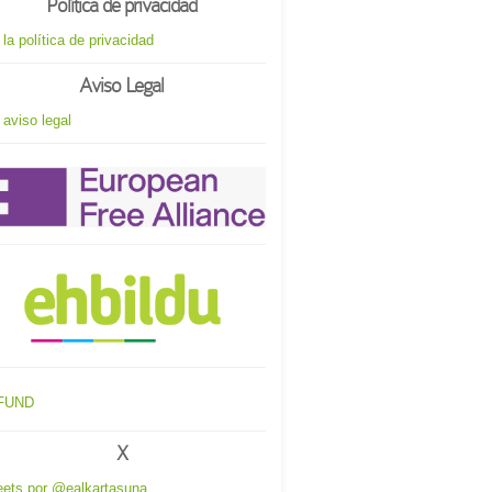
Política de privacidad
 la política de privacidad
Aviso Legal
 aviso legal
X
ets por @ealkartasuna