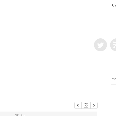
Ca
inf
30
Jue