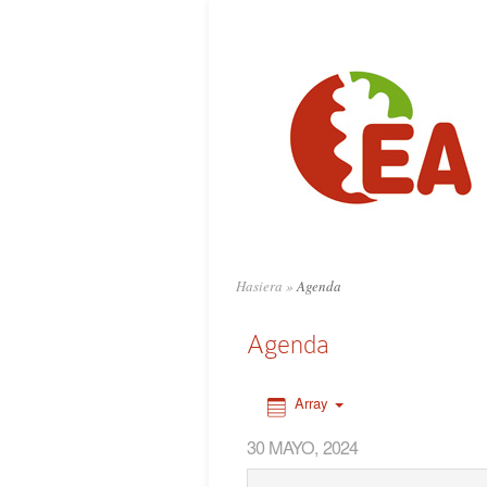
0:00
1:00
2:00
3:00
4:00
Hasiera
»
Agenda
5:00
Agenda
6:00
Array
30 MAYO, 2024
7:00