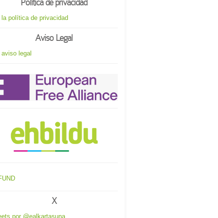
Política de privacidad
 la política de privacidad
Aviso Legal
 aviso legal
X
ets por @ealkartasuna