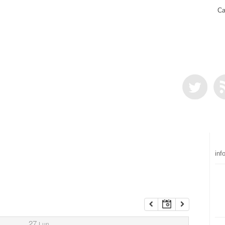
Ca
inf
27
Lun