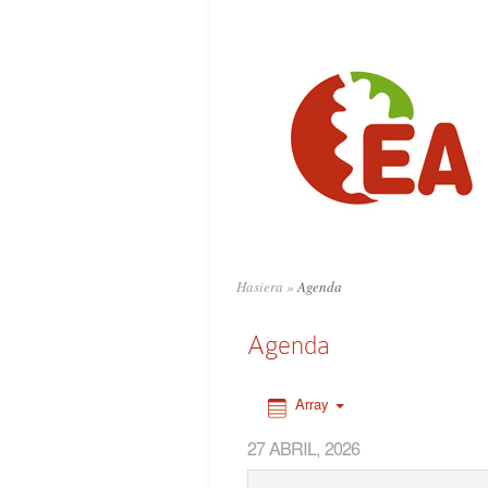
0:00
1:00
2:00
3:00
4:00
Hasiera
»
Agenda
5:00
Agenda
6:00
Array
27 ABRIL, 2026
7:00