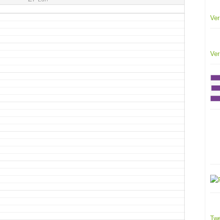
Ver
Ver
Twe