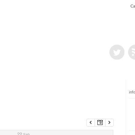
Ca
inf
22
Sab