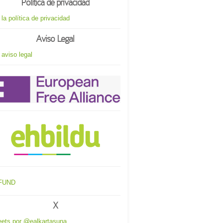
Política de privacidad
 la política de privacidad
Aviso Legal
 aviso legal
X
ets por @ealkartasuna