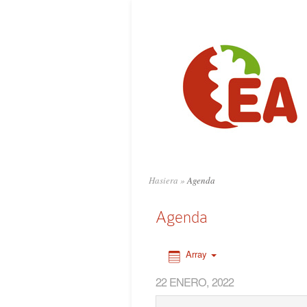
0:00
1:00
2:00
3:00
4:00
Hasiera
»
Agenda
5:00
Agenda
6:00
Array
22 ENERO, 2022
7:00