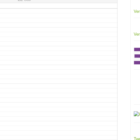
Ver
Ver
Twe