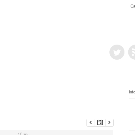
Ca
inf
10
Mie