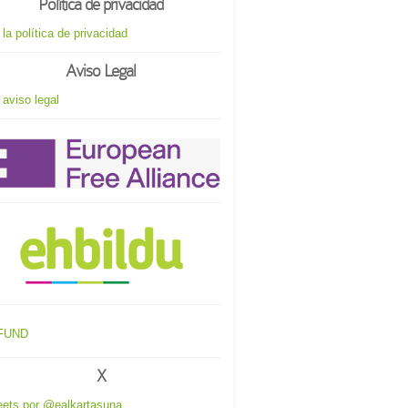
Política de privacidad
 la política de privacidad
Aviso Legal
 aviso legal
X
ets por @ealkartasuna