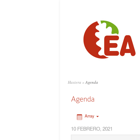
0:00
1:00
2:00
3:00
4:00
Hasiera
»
Agenda
5:00
Agenda
6:00
Array
10 FEBRERO, 2021
7:00