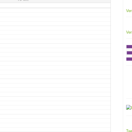
Ver
Ver
Twe