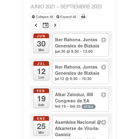
JUNIO 2021 – SEPTIEMBRE 2023
Collapse All
Expand All
JUN
Iker Rahona. Juntas
30
Generales de Bizkaia
Mie
jun 30 @ 9:30 – 12:00
JUL
Iker Rahona. Juntas
12
Generales de Bizkaia
Lun
jul 12 @ 9:30 – 10:30
FEB
Alkar Zainduz, XIII
19
Congreso de EA
Sab
feb 19 – feb 20
all-day
ENE
Asamblea Nacional
@
25
Alkartetxe de Vitoria-
Mie
Gasteiz