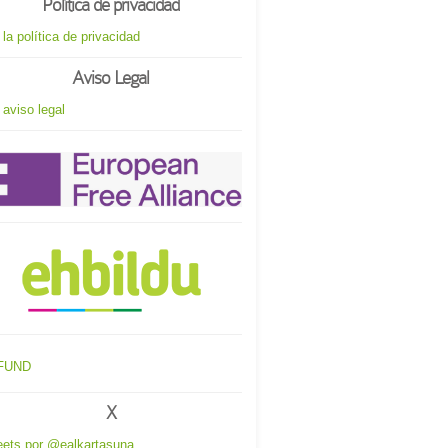
Política de privacidad
 la política de privacidad
Aviso Legal
 aviso legal
X
ets por @ealkartasuna