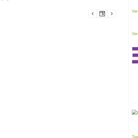
Ver
Ver
Twe