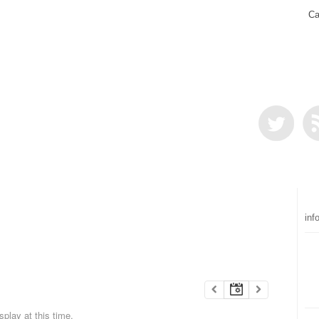
Ca
inf
play at this time.