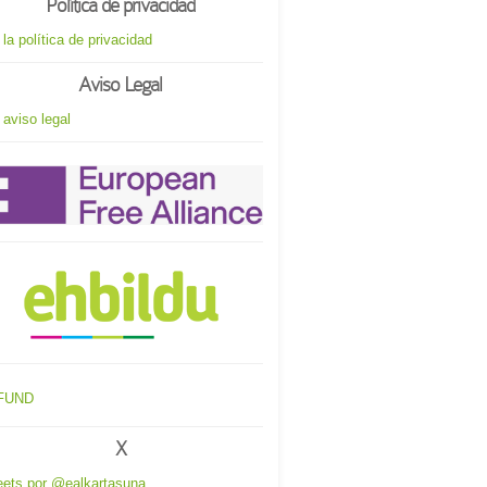
Política de privacidad
 la política de privacidad
Aviso Legal
 aviso legal
X
ets por @ealkartasuna