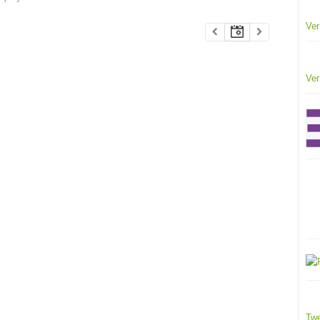
Ver
Ver
Twe