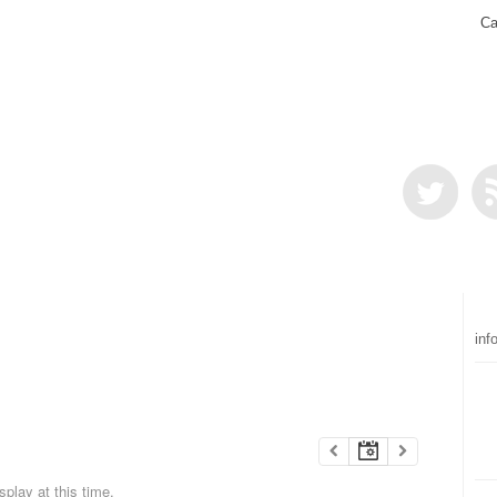
Ca
inf
play at this time.