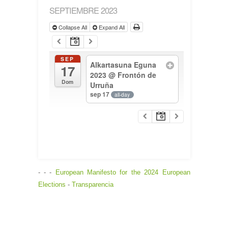
SEPTIEMBRE 2023
Collapse All
Expand All
SEP
Alkartasuna Eguna
17
2023
@ Frontón de
Dom
Urruña
sep 17
all-day
- - -
European Manifesto for the 2024 European
Elections
-
Transparencia