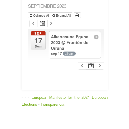
SEPTIEMBRE 2023
Collapse All
Expand All
SEP
Alkartasuna Eguna
17
2023
@ Frontón de
Dom
Urruña
sep 17
all-day
- - -
European Manifesto for the 2024 European
Elections
-
Transparencia