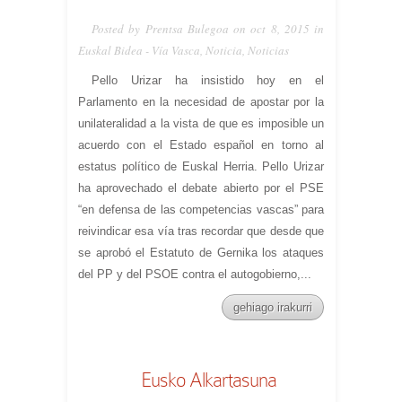
Posted by Prentsa Bulegoa on oct 8, 2015 in
Euskal Bidea - Vía Vasca
,
Noticia
,
Noticias
Pello Urizar ha insistido hoy en el
Parlamento en la necesidad de apostar por la
unilateralidad a la vista de que es imposible un
acuerdo con el Estado español en torno al
estatus político de Euskal Herria. Pello Urizar
ha aprovechado el debate abierto por el PSE
“en defensa de las competencias vascas” para
reivindicar esa vía tras recordar que desde que
se aprobó el Estatuto de Gernika los ataques
del PP y del PSOE contra el autogobierno,...
gehiago irakurri
Eusko Alkartasuna