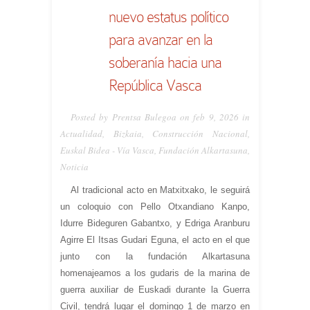
nuevo estatus político
para avanzar en la
soberanía hacia una
República Vasca
Posted by Prentsa Bulegoa on feb 9, 2026 in
Actualidad
,
Bizkaia
,
Construcción Nacional
,
Euskal Bidea - Vía Vasca
,
Fundación Alkartasuna
,
Noticia
Al tradicional acto en Matxitxako, le seguirá
un coloquio con Pello Otxandiano Kanpo,
Idurre Bideguren Gabantxo, y Edriga Aranburu
Agirre El Itsas Gudari Eguna, el acto en el que
junto con la fundación Alkartasuna
homenajeamos a los gudaris de la marina de
guerra auxiliar de Euskadi durante la Guerra
Civil, tendrá lugar el domingo 1 de marzo en