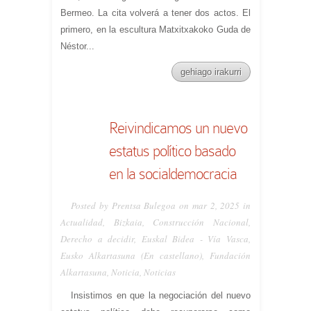
Bermeo. La cita volverá a tener dos actos. El
primero, en la escultura Matxitxakoko Guda de
Néstor...
gehiago irakurri
Reivindicamos un nuevo
estatus político basado
en la socialdemocracia
Posted by Prentsa Bulegoa on mar 2, 2025 in
Actualidad
,
Bizkaia
,
Construcción Nacional
,
Derecho a decidir
,
Euskal Bidea - Vía Vasca
,
Eusko Alkartasuna (En castellano)
,
Fundación
Alkartasuna
,
Noticia
,
Noticias
Insistimos en que la negociación del nuevo