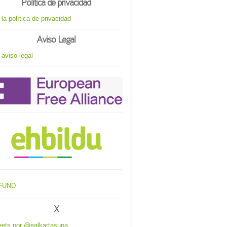
Política de privacidad
 la política de privacidad
Aviso Legal
 aviso legal
X
ets por @ealkartasuna