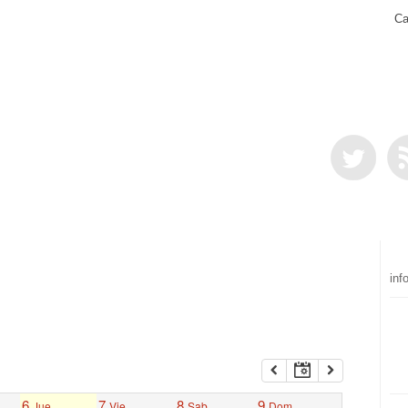
Ca
inf
6
7
8
9
Jue
Vie
Sab
Dom