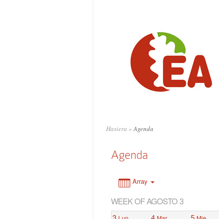
0:00
1:00
2:00
3:00
4:00
Hasiera
»
Agenda
5:00
Agenda
6:00
Array
WEEK OF AGOSTO 3
7:00
3
4
5
Lun
Mar
Mie