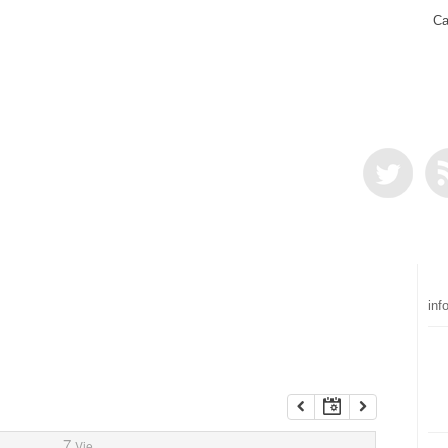
Ca
inf
7
Vie