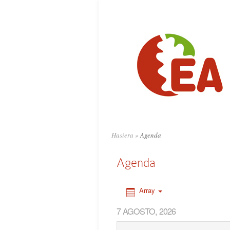
0:00
1:00
2:00
3:00
4:00
Hasiera
»
Agenda
5:00
Agenda
6:00
Array
7 AGOSTO, 2026
7:00