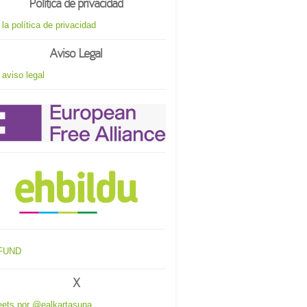
Política de privacidad
 la política de privacidad
Aviso Legal
 aviso legal
X
ets por @ealkartasuna