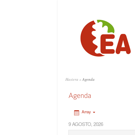
0:00
1:00
2:00
3:00
4:00
Hasiera
»
Agenda
5:00
Agenda
6:00
Array
9 AGOSTO, 2026
7:00