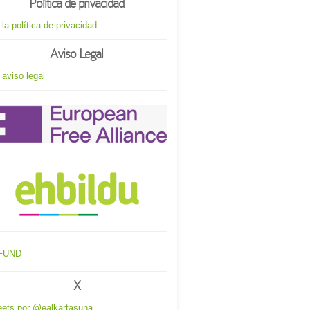
Política de privacidad
 la política de privacidad
Aviso Legal
 aviso legal
X
ets por @ealkartasuna