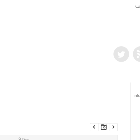
Ca
inf
9
Dom