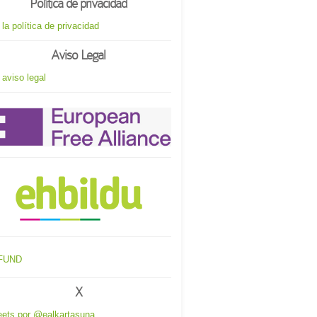
Política de privacidad
 la política de privacidad
Aviso Legal
 aviso legal
X
ets por @ealkartasuna