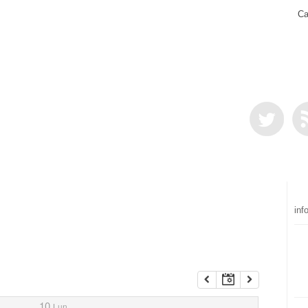
Ca
inf
10
Lun