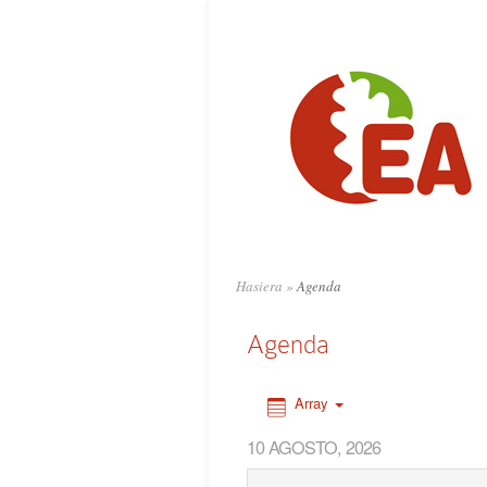
0:00
1:00
2:00
3:00
4:00
Hasiera
»
Agenda
5:00
Agenda
6:00
Array
10 AGOSTO, 2026
7:00