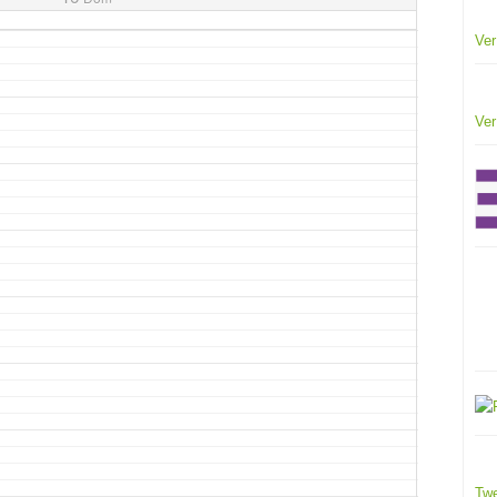
Ver
Ver
Twe