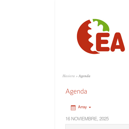
0:00
1:00
2:00
3:00
4:00
Hasiera
»
Agenda
5:00
Agenda
6:00
Array
16 NOVIEMBRE, 2025
7:00