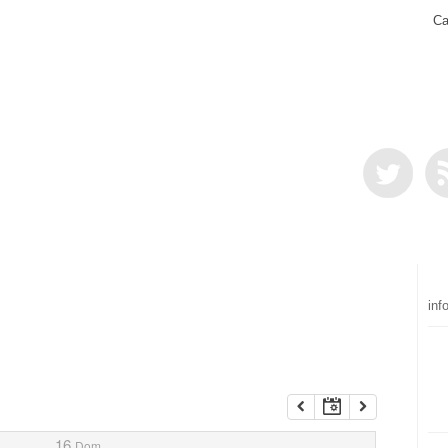
Ca
inf
16
Dom