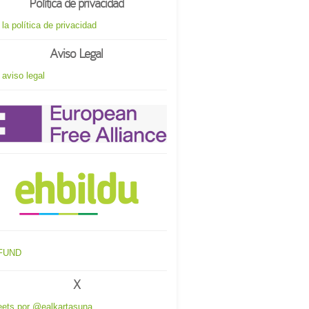
Política de privacidad
 la política de privacidad
Aviso Legal
 aviso legal
X
ets por @ealkartasuna