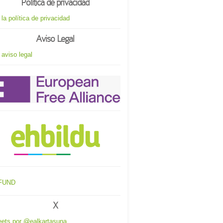
Política de privacidad
 la política de privacidad
Aviso Legal
 aviso legal
X
ets por @ealkartasuna