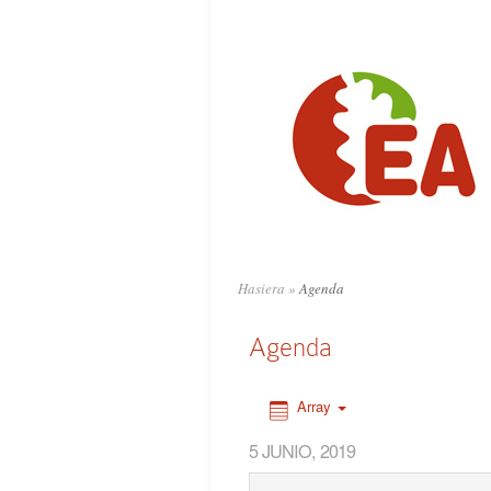
0:00
1:00
2:00
3:00
4:00
Hasiera
»
Agenda
5:00
Agenda
6:00
Array
5 JUNIO, 2019
7:00