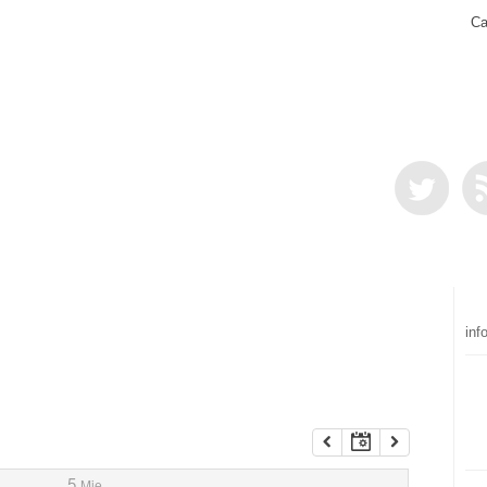
Ca
inf
5
Mie