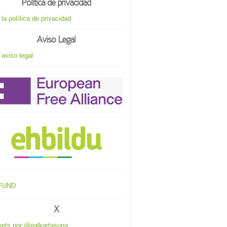
Política de privacidad
 la política de privacidad
Aviso Legal
 aviso legal
X
ets por @ealkartasuna