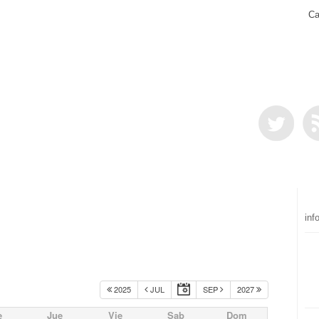
Ca
inf
2025
JUL
SEP
2027
e
Jue
Vie
Sab
Dom