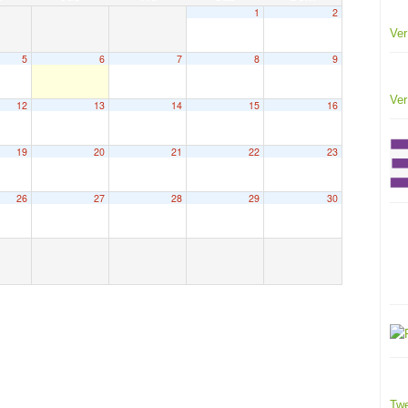
1
2
Ver
5
6
7
8
9
Ver
12
13
14
15
16
19
20
21
22
23
26
27
28
29
30
Twe