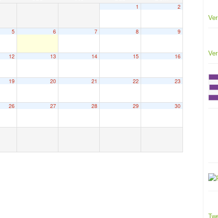
1
2
Ver
5
6
7
8
9
Ver
12
13
14
15
16
19
20
21
22
23
26
27
28
29
30
Twe