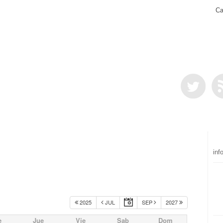
Ca
inf
2025
JUL
SEP
2027
e
Jue
Vie
Sab
Dom