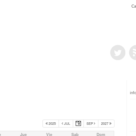
Ca
inf
2025
JUL
SEP
2027
e
Jue
Vie
Sab
Dom