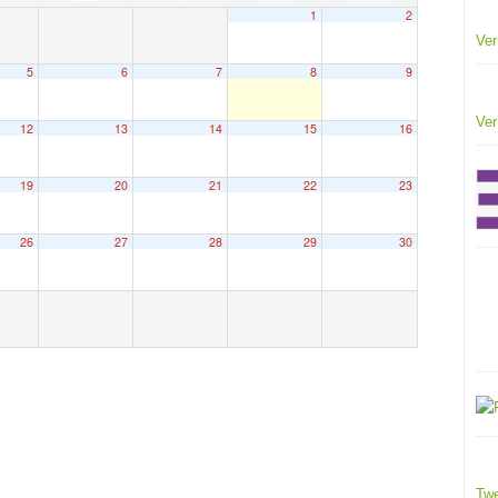
1
2
Ver
5
6
7
8
9
Ver
12
13
14
15
16
19
20
21
22
23
26
27
28
29
30
Twe