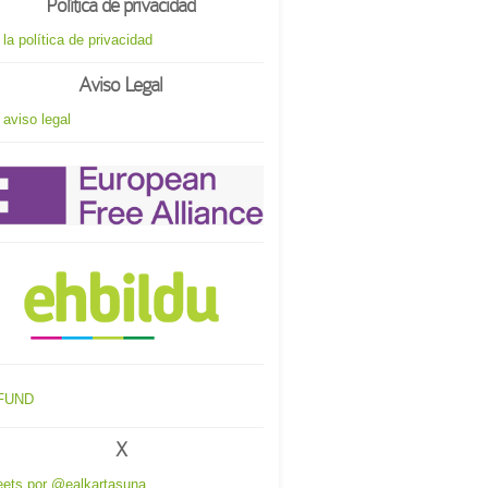
Política de privacidad
 la política de privacidad
Aviso Legal
 aviso legal
X
ets por @ealkartasuna