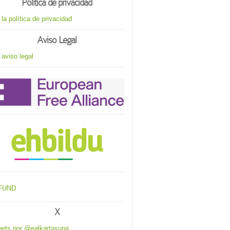
Política de privacidad
 la política de privacidad
Aviso Legal
 aviso legal
X
ets por @ealkartasuna