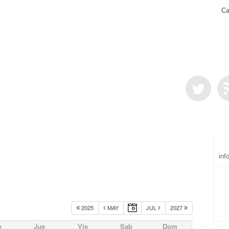
Ca
inf
2025
MAY
JUL
2027
e
Jue
Vie
Sab
Dom