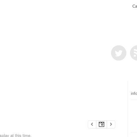
Ca
inf
play at this time.