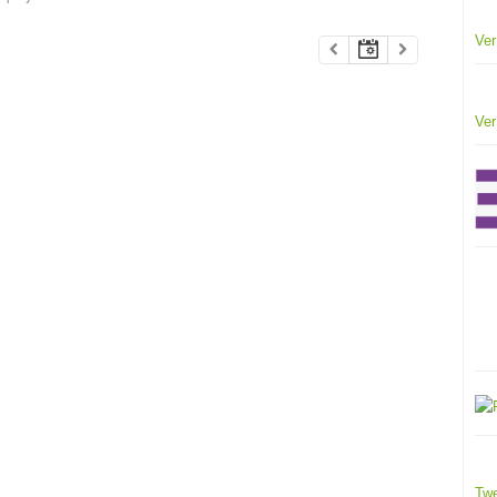
Ver
Ver
Twe