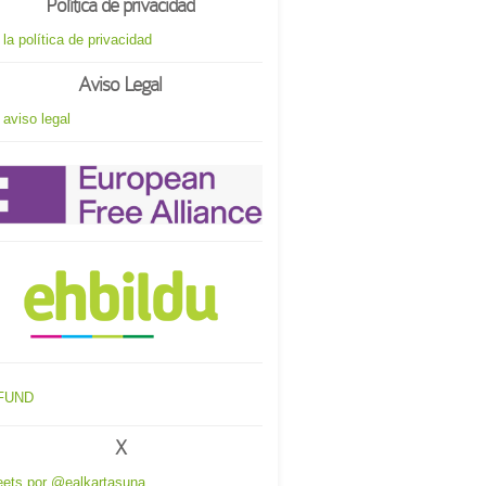
Política de privacidad
 la política de privacidad
Aviso Legal
 aviso legal
X
ets por @ealkartasuna