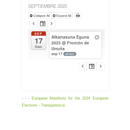
SEPTIEMBRE 2023
Collapse All
Expand All
SEP
Alkartasuna Eguna
17
2023
@ Frontón de
Dom
Urruña
sep 17
all-day
- - -
European Manifesto for the 2024 European
Elections
-
Transparencia