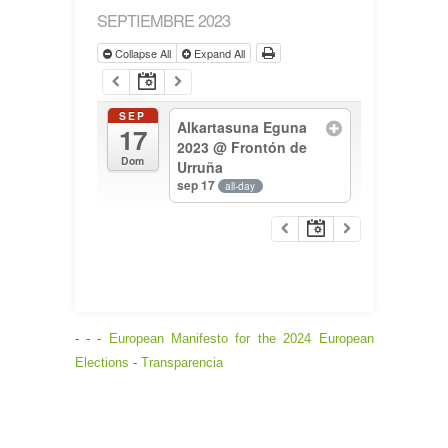
SEPTIEMBRE 2023
Collapse All
Expand All
SEP
Alkartasuna Eguna
17
2023
@ Frontón de
Dom
Urruña
sep 17
all-day
- - -
European Manifesto for the 2024 European
Elections
-
Transparencia