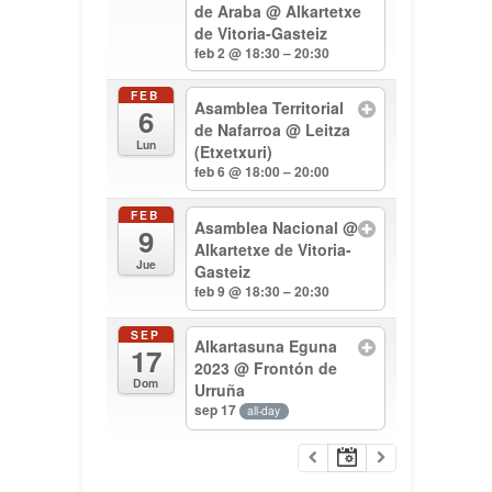
de Araba
@ Alkartetxe
de Vitoria-Gasteiz
feb 2 @ 18:30 – 20:30
FEB
Asamblea Territorial
6
de Nafarroa
@ Leitza
Lun
(Etxetxuri)
feb 6 @ 18:00 – 20:00
FEB
Asamblea Nacional
@
9
Alkartetxe de Vitoria-
Jue
Gasteiz
feb 9 @ 18:30 – 20:30
SEP
Alkartasuna Eguna
17
2023
@ Frontón de
Dom
Urruña
sep 17
all-day