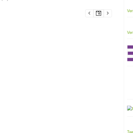
Ver
Ver
Twe