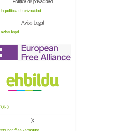
Política de privacidad
 la política de privacidad
Aviso Legal
 aviso legal
X
ets por @ealkartasuna