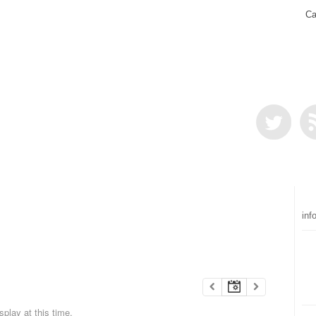
Ca
inf
play at this time.