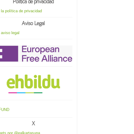
Política de privacidad
 la política de privacidad
Aviso Legal
 aviso legal
X
ets por @ealkartasuna