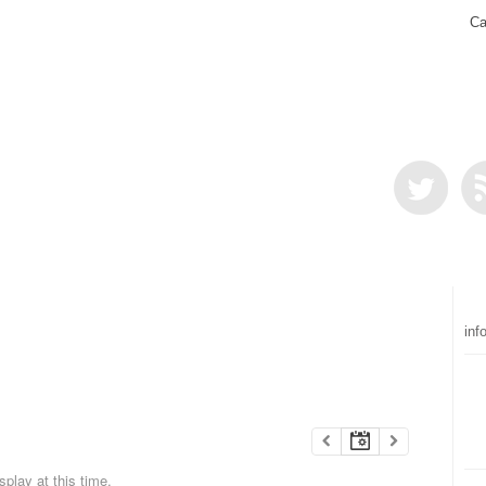
Ca
inf
play at this time.