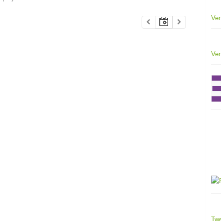
Ver
Ver
Twe