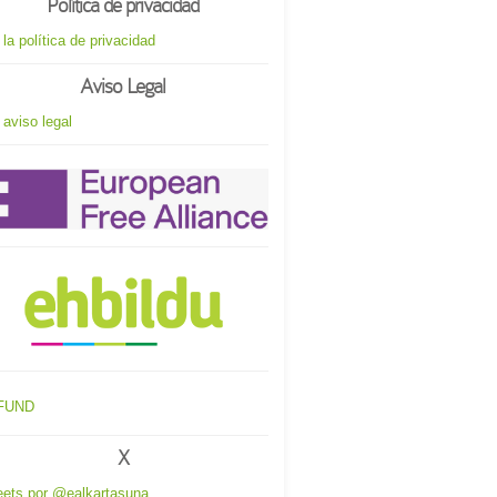
Política de privacidad
 la política de privacidad
Aviso Legal
 aviso legal
X
ets por @ealkartasuna