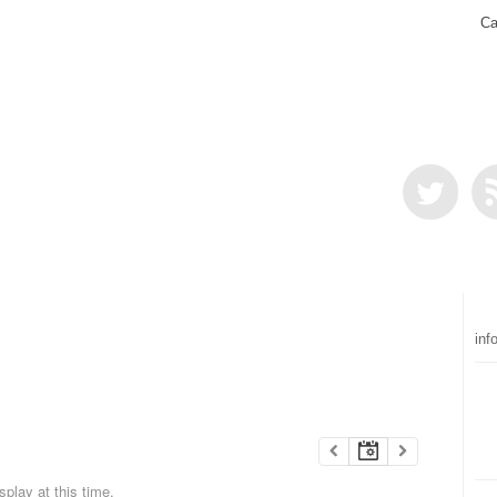
Ca
inf
play at this time.