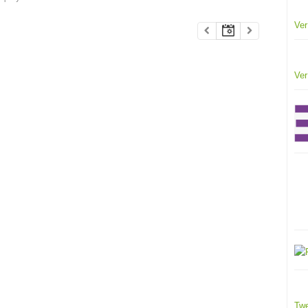
Ver
Ver
Twe