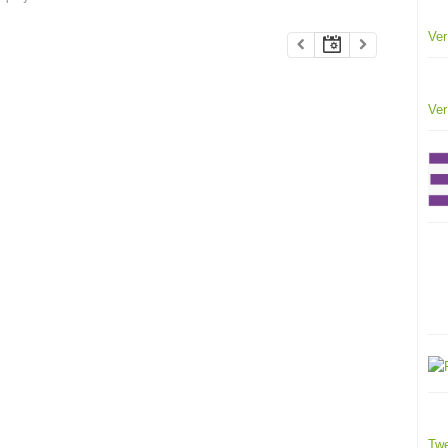
Ver
Ver
Twe