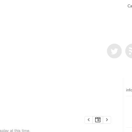
Ca
inf
play at this time.