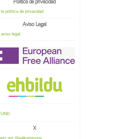
Política de privacidad
 la política de privacidad
Aviso Legal
 aviso legal
X
ets por @ealkartasuna