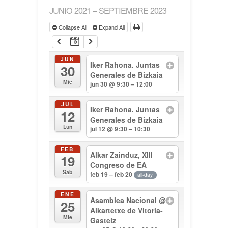
JUNIO 2021 – SEPTIEMBRE 2023
Collapse All
Expand All
JUN
Iker Rahona. Juntas
30
Generales de Bizkaia
Mie
jun 30 @ 9:30 – 12:00
JUL
Iker Rahona. Juntas
12
Generales de Bizkaia
Lun
jul 12 @ 9:30 – 10:30
FEB
Alkar Zainduz, XIII
19
Congreso de EA
Sab
feb 19 – feb 20
all-day
ENE
Asamblea Nacional
@
25
Alkartetxe de Vitoria-
Mie
Gasteiz