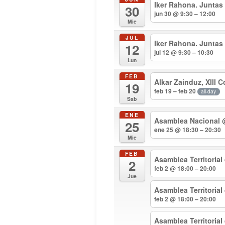
Iker Rahona. Juntas
30
jun 30 @ 9:30 – 12:00
Mie
JUL
Iker Rahona. Juntas
12
jul 12 @ 9:30 – 10:30
Lun
FEB
Alkar Zainduz, XIII 
19
feb 19 – feb 20
all-day
Sab
ENE
Asamblea Nacional
25
ene 25 @ 18:30 – 20:30
Mie
FEB
Asamblea Territorial
2
feb 2 @ 18:00 – 20:00
Jue
Asamblea Territoria
feb 2 @ 18:00 – 20:00
Asamblea Territoria