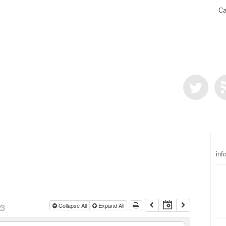
Ca
inf
23
Collapse All
Expand All