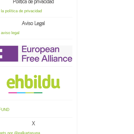
Política de privacidad
 la política de privacidad
Aviso Legal
 aviso legal
X
ets por @ealkartasuna