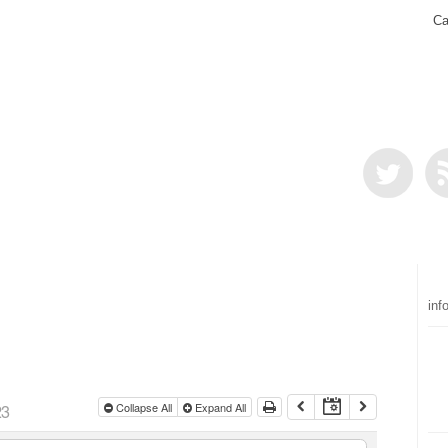
Ca
inf
23
Collapse All
Expand All