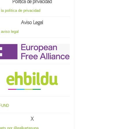
Política de privacidad
 la política de privacidad
Aviso Legal
 aviso legal
X
ets por @ealkartasuna