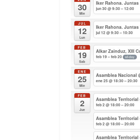
Iker Rahona. Juntas
30
jun 30 @ 9:30 – 12:00
Mie
JUL
Iker Rahona. Juntas
12
jul 12 @ 9:30 – 10:30
Lun
FEB
Alkar Zainduz, XIII 
19
feb 19 – feb 20
all-day
Sab
ENE
Asamblea Nacional
25
ene 25 @ 18:30 – 20:30
Mie
FEB
Asamblea Territorial
2
feb 2 @ 18:00 – 20:00
Jue
Asamblea Territoria
feb 2 @ 18:00 – 20:00
Asamblea Territoria