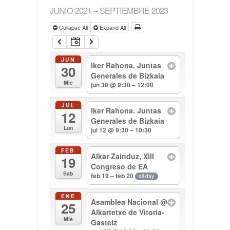
JUNIO 2021 – SEPTIEMBRE 2023
Collapse All
Expand All
JUN
Iker Rahona. Juntas
30
Generales de Bizkaia
Mie
jun 30 @ 9:30 – 12:00
JUL
Iker Rahona. Juntas
12
Generales de Bizkaia
Lun
jul 12 @ 9:30 – 10:30
FEB
Alkar Zainduz, XIII
19
Congreso de EA
Sab
feb 19 – feb 20
all-day
ENE
Asamblea Nacional
@
25
Alkartetxe de Vitoria-
Mie
Gasteiz