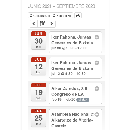
JUNIO 2021 – SEPTIEMBRE 2023
Collapse All
Expand All
JUN
Iker Rahona. Juntas
30
Generales de Bizkaia
Mie
jun 30 @ 9:30 – 12:00
JUL
Iker Rahona. Juntas
12
Generales de Bizkaia
Lun
jul 12 @ 9:30 – 10:30
FEB
Alkar Zainduz, XIII
19
Congreso de EA
Sab
feb 19 – feb 20
all-day
ENE
Asamblea Nacional
@
25
Alkartetxe de Vitoria-
Mie
Gasteiz