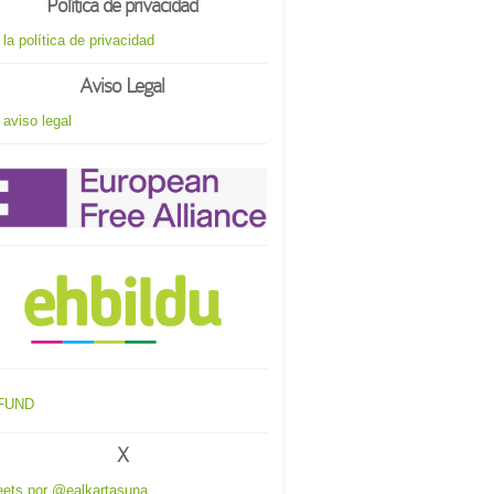
Política de privacidad
 la política de privacidad
Aviso Legal
 aviso legal
X
ets por @ealkartasuna