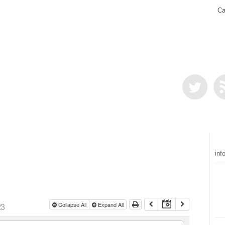
Ca
inf
23
Collapse All
Expand All