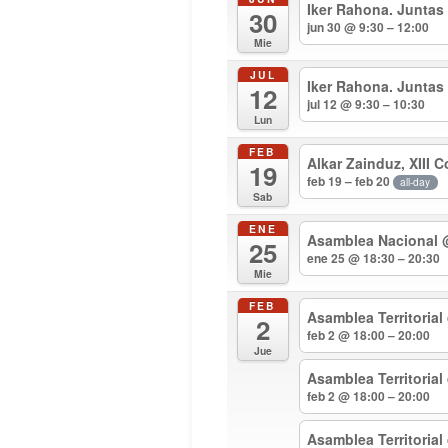
Iker Rahona. Juntas
30
jun 30 @ 9:30 – 12:00
Mie
JUL
Iker Rahona. Juntas
12
jul 12 @ 9:30 – 10:30
Lun
FEB
Alkar Zainduz, XIII 
19
feb 19 – feb 20
all-day
Sab
ENE
Asamblea Nacional
25
ene 25 @ 18:30 – 20:30
Mie
FEB
Asamblea Territorial
2
feb 2 @ 18:00 – 20:00
Jue
Asamblea Territoria
feb 2 @ 18:00 – 20:00
Asamblea Territoria