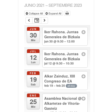
JUNIO 2021 – SEPTIEMBRE 2023
Collapse All
Expand All
JUN
Iker Rahona. Juntas
30
Generales de Bizkaia
Mie
jun 30 @ 9:30 – 12:00
JUL
Iker Rahona. Juntas
12
Generales de Bizkaia
Lun
jul 12 @ 9:30 – 10:30
FEB
Alkar Zainduz, XIII
19
Congreso de EA
Sab
feb 19 – feb 20
all-day
ENE
Asamblea Nacional
@
25
Alkartetxe de Vitoria-
Mie
Gasteiz