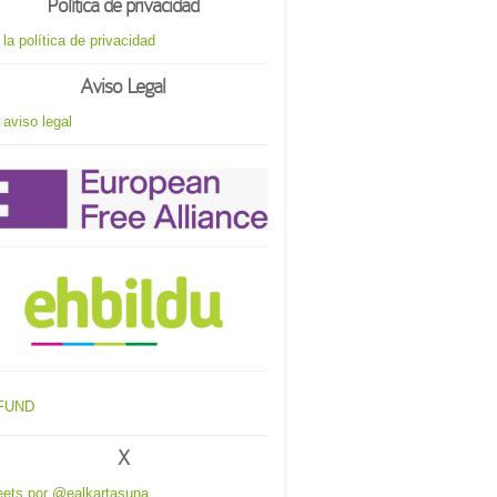
Política de privacidad
 la política de privacidad
Aviso Legal
 aviso legal
X
ets por @ealkartasuna