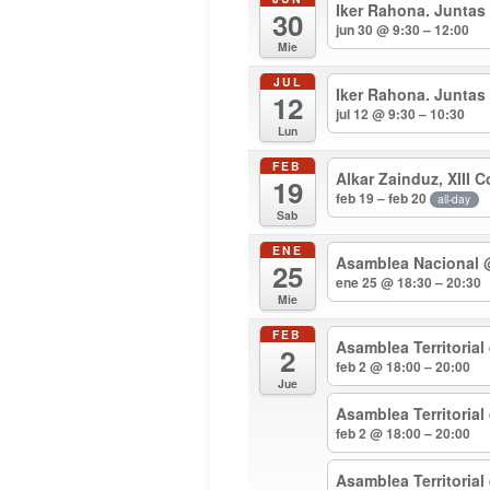
Iker Rahona. Juntas
30
jun 30 @ 9:30 – 12:00
Mie
JUL
Iker Rahona. Juntas
12
jul 12 @ 9:30 – 10:30
Lun
FEB
Alkar Zainduz, XIII 
19
feb 19 – feb 20
all-day
Sab
ENE
Asamblea Nacional
25
ene 25 @ 18:30 – 20:30
Mie
FEB
Asamblea Territorial
2
feb 2 @ 18:00 – 20:00
Jue
Asamblea Territoria
feb 2 @ 18:00 – 20:00
Asamblea Territoria