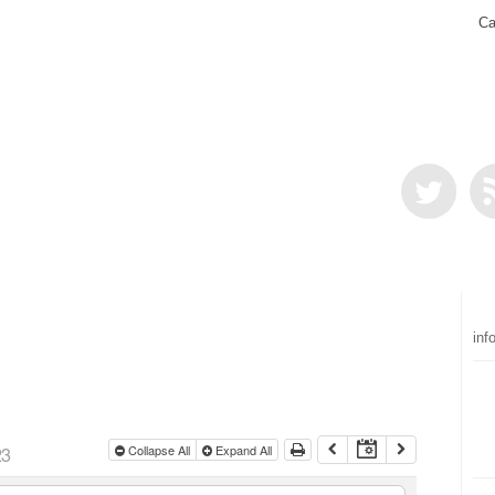
Ca
inf
23
Collapse All
Expand All