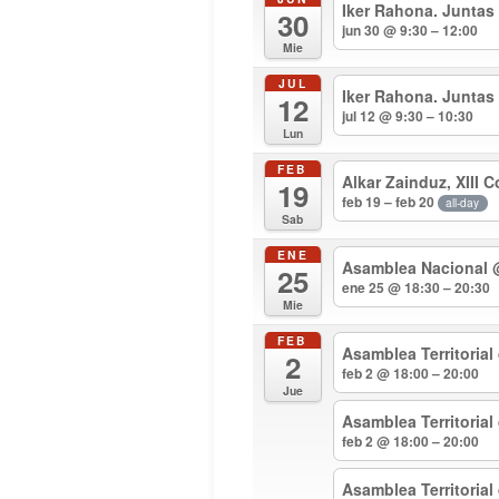
Iker Rahona. Juntas
30
jun 30 @ 9:30 – 12:00
Mie
JUL
Iker Rahona. Juntas
12
jul 12 @ 9:30 – 10:30
Lun
FEB
Alkar Zainduz, XIII 
19
feb 19 – feb 20
all-day
Sab
ENE
Asamblea Nacional
25
ene 25 @ 18:30 – 20:30
Mie
FEB
Asamblea Territorial
2
feb 2 @ 18:00 – 20:00
Jue
Asamblea Territoria
feb 2 @ 18:00 – 20:00
Asamblea Territoria