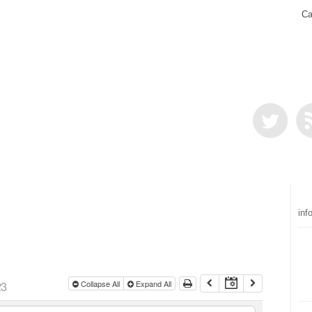
Ca
inf
23
Collapse All
Expand All