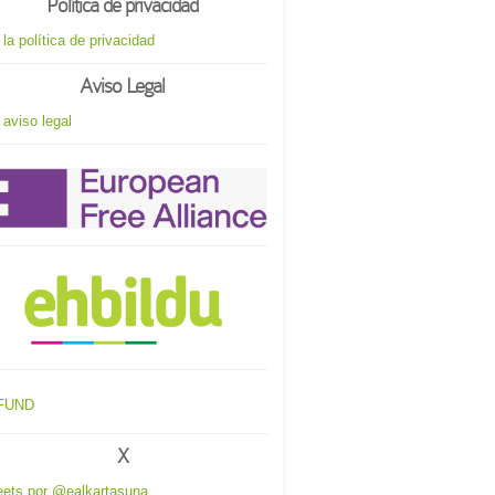
Política de privacidad
 la política de privacidad
Aviso Legal
 aviso legal
X
ets por @ealkartasuna