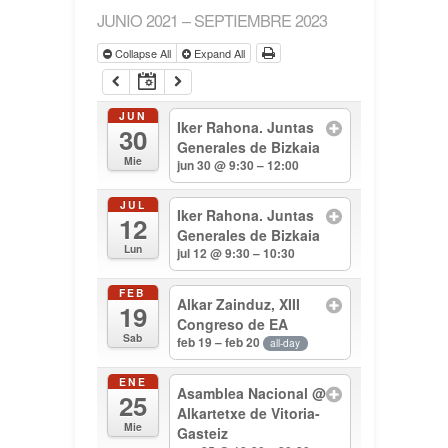
JUNIO 2021 – SEPTIEMBRE 2023
Collapse All
Expand All
JUN
Iker Rahona. Juntas
30
Generales de Bizkaia
Mie
jun 30 @ 9:30 – 12:00
JUL
Iker Rahona. Juntas
12
Generales de Bizkaia
Lun
jul 12 @ 9:30 – 10:30
FEB
Alkar Zainduz, XIII
19
Congreso de EA
Sab
feb 19 – feb 20
all-day
ENE
Asamblea Nacional
@
25
Alkartetxe de Vitoria-
Mie
Gasteiz