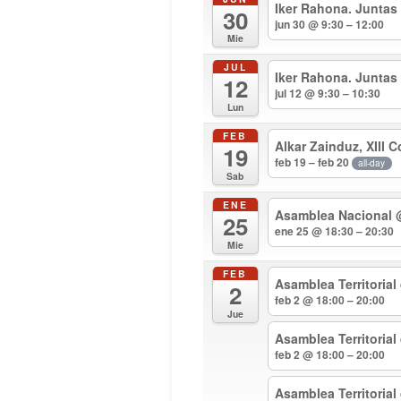
Iker Rahona. Juntas
30
jun 30 @ 9:30 – 12:00
Mie
JUL
Iker Rahona. Juntas
12
jul 12 @ 9:30 – 10:30
Lun
FEB
Alkar Zainduz, XIII 
19
feb 19 – feb 20
all-day
Sab
ENE
Asamblea Nacional
25
ene 25 @ 18:30 – 20:30
Mie
FEB
Asamblea Territorial
2
feb 2 @ 18:00 – 20:00
Jue
Asamblea Territoria
feb 2 @ 18:00 – 20:00
Asamblea Territoria