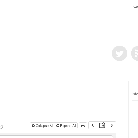
Ca
inf
23
Collapse All
Expand All