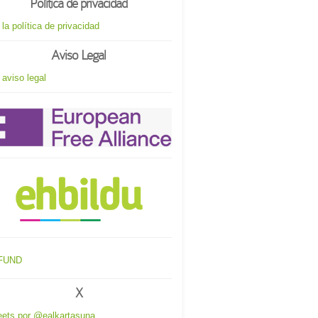
Política de privacidad
 la política de privacidad
Aviso Legal
 aviso legal
X
ets por @ealkartasuna