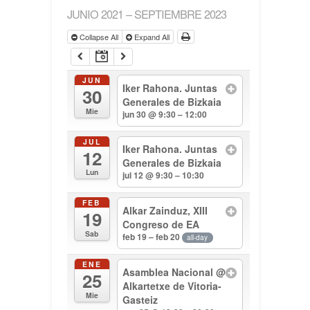
JUNIO 2021 – SEPTIEMBRE 2023
Collapse All
Expand All
JUN
Iker Rahona. Juntas
30
Generales de Bizkaia
Mie
jun 30 @ 9:30 – 12:00
JUL
Iker Rahona. Juntas
12
Generales de Bizkaia
Lun
jul 12 @ 9:30 – 10:30
FEB
Alkar Zainduz, XIII
19
Congreso de EA
Sab
feb 19 – feb 20
all-day
ENE
Asamblea Nacional
@
25
Alkartetxe de Vitoria-
Mie
Gasteiz