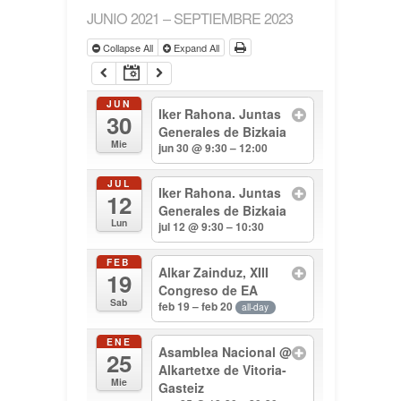
JUNIO 2021 – SEPTIEMBRE 2023
Collapse All
Expand All
JUN
Iker Rahona. Juntas
30
Generales de Bizkaia
Mie
jun 30 @ 9:30 – 12:00
JUL
Iker Rahona. Juntas
12
Generales de Bizkaia
Lun
jul 12 @ 9:30 – 10:30
FEB
Alkar Zainduz, XIII
19
Congreso de EA
Sab
feb 19 – feb 20
all-day
ENE
Asamblea Nacional
@
25
Alkartetxe de Vitoria-
Mie
Gasteiz