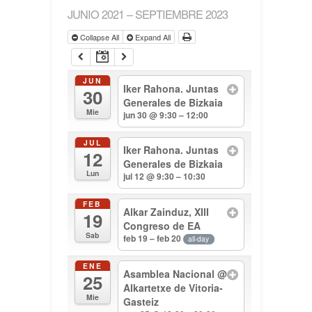
JUNIO 2021 – SEPTIEMBRE 2023
Collapse All
Expand All
JUN
Iker Rahona. Juntas
30
Generales de Bizkaia
Mie
jun 30 @ 9:30 – 12:00
JUL
Iker Rahona. Juntas
12
Generales de Bizkaia
Lun
jul 12 @ 9:30 – 10:30
FEB
Alkar Zainduz, XIII
19
Congreso de EA
Sab
feb 19 – feb 20
all-day
ENE
Asamblea Nacional
@
25
Alkartetxe de Vitoria-
Mie
Gasteiz