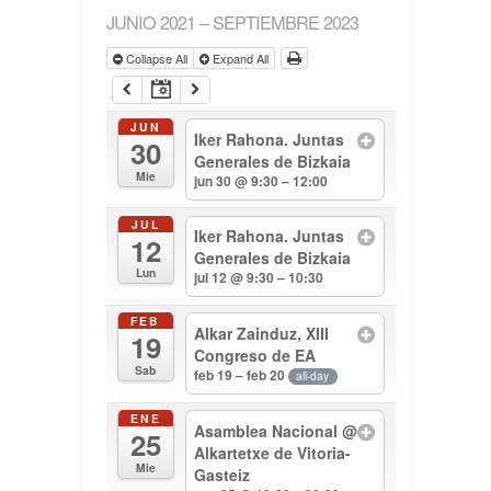
JUNIO 2021 – SEPTIEMBRE 2023
Collapse All
Expand All
JUN
Iker Rahona. Juntas
30
Generales de Bizkaia
Mie
jun 30 @ 9:30 – 12:00
JUL
Iker Rahona. Juntas
12
Generales de Bizkaia
Lun
jul 12 @ 9:30 – 10:30
FEB
Alkar Zainduz, XIII
19
Congreso de EA
Sab
feb 19 – feb 20
all-day
ENE
Asamblea Nacional
@
25
Alkartetxe de Vitoria-
Mie
Gasteiz