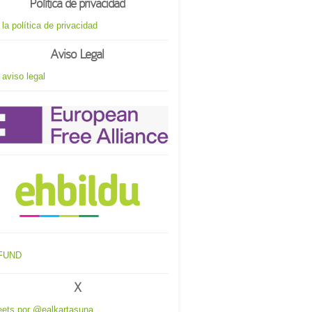
Política de privacidad
 la política de privacidad
Aviso Legal
 aviso legal
X
ets por @ealkartasuna