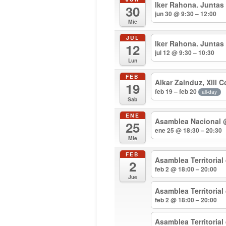
Iker Rahona. Juntas
30
jun 30 @ 9:30 – 12:00
Mie
JUL
Iker Rahona. Juntas
12
jul 12 @ 9:30 – 10:30
Lun
FEB
Alkar Zainduz, XIII 
19
feb 19 – feb 20
all-day
Sab
ENE
Asamblea Nacional
25
ene 25 @ 18:30 – 20:30
Mie
FEB
Asamblea Territorial
2
feb 2 @ 18:00 – 20:00
Jue
Asamblea Territoria
feb 2 @ 18:00 – 20:00
Asamblea Territoria