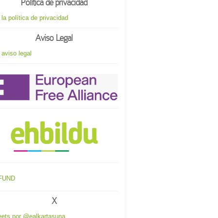
Política de privacidad
 la política de privacidad
Aviso Legal
 aviso legal
X
ets por @ealkartasuna