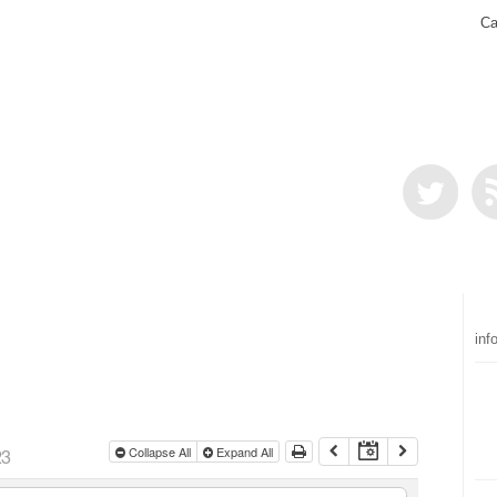
Ca
inf
23
Collapse All
Expand All