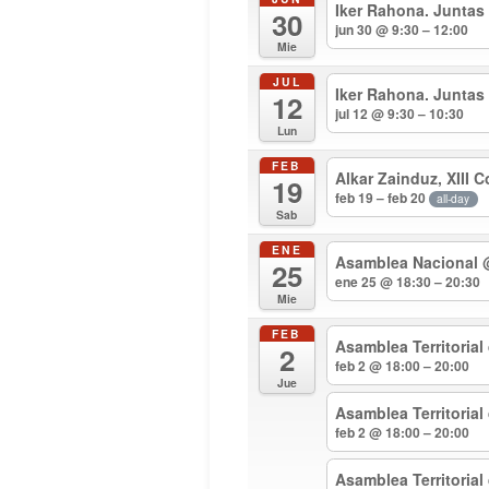
Iker Rahona. Juntas
30
jun 30 @ 9:30 – 12:00
Mie
JUL
Iker Rahona. Juntas
12
jul 12 @ 9:30 – 10:30
Lun
FEB
Alkar Zainduz, XIII 
19
feb 19 – feb 20
all-day
Sab
ENE
Asamblea Nacional
25
ene 25 @ 18:30 – 20:30
Mie
FEB
Asamblea Territorial
2
feb 2 @ 18:00 – 20:00
Jue
Asamblea Territoria
feb 2 @ 18:00 – 20:00
Asamblea Territoria