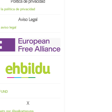
Política de privacidad
 la política de privacidad
Aviso Legal
 aviso legal
X
ets por @ealkartasuna