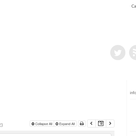
Ca
inf
23
Collapse All
Expand All