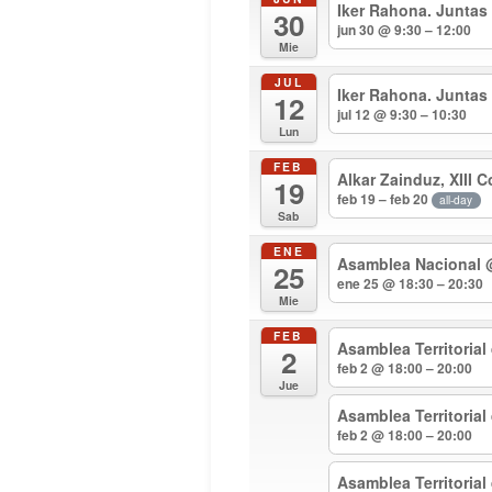
Iker Rahona. Juntas
30
jun 30 @ 9:30 – 12:00
Mie
JUL
Iker Rahona. Juntas
12
jul 12 @ 9:30 – 10:30
Lun
FEB
Alkar Zainduz, XIII 
19
feb 19 – feb 20
all-day
Sab
ENE
Asamblea Nacional
25
ene 25 @ 18:30 – 20:30
Mie
FEB
Asamblea Territorial
2
feb 2 @ 18:00 – 20:00
Jue
Asamblea Territoria
feb 2 @ 18:00 – 20:00
Asamblea Territoria