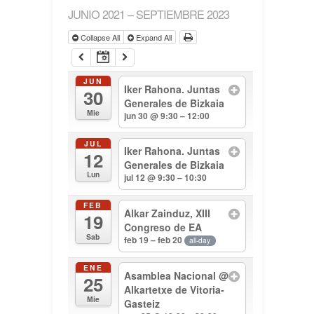
JUNIO 2021 – SEPTIEMBRE 2023
Collapse All
Expand All
JUN
Iker Rahona. Juntas
30
Generales de Bizkaia
Mie
jun 30 @ 9:30 – 12:00
JUL
Iker Rahona. Juntas
12
Generales de Bizkaia
Lun
jul 12 @ 9:30 – 10:30
FEB
Alkar Zainduz, XIII
19
Congreso de EA
Sab
feb 19 – feb 20
all-day
ENE
Asamblea Nacional
@
25
Alkartetxe de Vitoria-
Mie
Gasteiz